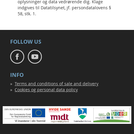
oplysninger og data vedrørende dig. Klage
indgives til Datatilsynet, jf. persondatalovens §
58, stk. 1.
FOLLOW US
INFO
Terms and conditions of sale and delivery
Cookies og personal data policy