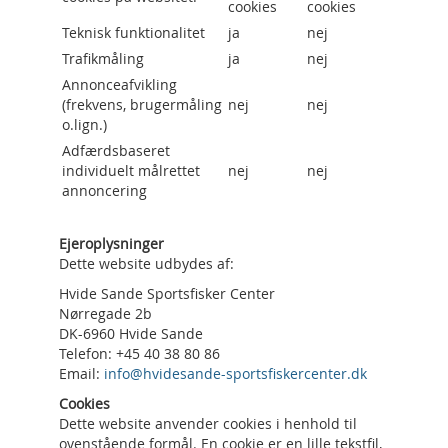
cookies
cookies
Teknisk funktionalitet
ja
nej
Trafikmåling
ja
nej
Annonceafvikling
(frekvens, brugermåling
nej
nej
o.lign.)
Adfærdsbaseret
individuelt målrettet
nej
nej
annoncering
Ejeroplysninger
Dette website udbydes af:
Hvide Sande Sportsfisker Center
Nørregade 2b
DK-6960 Hvide Sande
Telefon: +45 40 38 80 86
Email:
info@hvidesande-sportsfiskercenter.dk
Cookies
Dette website anvender cookies i henhold til
ovenstående formål. En cookie er en lille tekstfil,