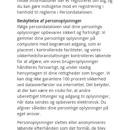
hvilke informationer der er registreret om dig, og
du kan gøre indsigelse mod en registrering i
henhold til reglerne i Persondataloven.
Beskyttelse af personoplysninger
Ifølge persondataloven skal dine personlige
oplysninger opbevares sikkert og fortroligt. Vi
gemmer dine personlige oplysninger på
computere med begrænset adgang, som er
placeret i kontrollerede faciliteter, og vores
sikkerhedsforanstaltninger kontrolleres løbende
for at afgøre, om vores brugeroplysninger
håndteres forsvarligt, og under stadig
hensyntagen til dine rettigheder som bruger. Vi
kan dog ikke garantere 100 procent sikkerhed
ved dataoverførsler via internettet. Det betyder,
at der kan være en risiko for, at andre
uberettiget tiltvinger sig adgang til oplysninger,
når data sendes og opbevares elektronisk. Du
afgiver således dine personlige oplysninger på
eget ansvar.
Personoplysninger slettes eller anonymiseres
løbende efterhånden som det formål, de blev